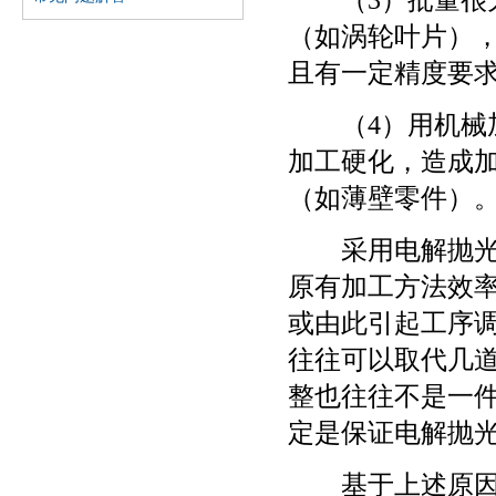
（3）批量很大
森源化工专业从事金属表面
（如涡轮叶片）
处理产品之研发、生产、销
且有一定精度要
售和服务。其在不锈钢材料
保护领域拥有三项发明专
（4）用机械加
利，并在解决现场生产问题
方面积累了大量宝贵的实战
加工硬化，造成
经验。本公司的大部分产品
（如薄壁零件）
通过SGS认证，符合RoSH及
食品安全要求。森源在发展
采用电解抛光加
业务的同时
原有加工方法效
或由此引起工序
往往可以取代几
整也往往不是一
定是保证电解抛
基于上述原因，