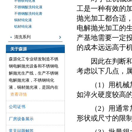
不锈铁钝化液
工是一种有效的
不锈钢酸洗钝化液
不锈钢酸洗钝化膏
抛光加工都合适
铜材钝化液
电解抛光加工的
铝材钝化液
产基地需要一定
清洗系列
的成本远远高于
关于森源
森源化工专业研发制造不锈
因此在判断和选
钢电解抛光设备和不锈钢电
考虑以下几点，
解抛光生产线，生产不锈钢
电解抛光液，不锈钢钝化
（1）用机械加
液，铜材抛光液，是国内在
如淬火硬度较高
不锈钢、铜材等金属材料表
查看详情
面处理行业的先导之一，森
公司证书
（2）用通常加
源一直致力于开发高效环保
的产品，以帮助工厂解决在
形状或尺寸的限
厂房设备展示
金属表面处理方面遇到的实
际问题。
常见问题解答