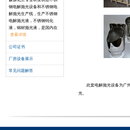
钢电解抛光设备和不锈钢电
解抛光生产线，生产不锈钢
电解抛光液，不锈钢钝化
液，铜材抛光液，是国内在
不锈钢、铜材等金属材料表
查看详情
面处理行业的先导之一，森
公司证书
源一直致力于开发高效环保
的产品，以帮助工厂解决在
厂房设备展示
金属表面处理方面遇到的实
际问题。
常见问题解答
森源化工专业从事金属表面
处理产品之研发、生产、销
此套电解抛光设备为广州汽配
售和服务。其在不锈钢材料
光。
保护领域拥有三项发明专
利，并在解决现场生产问题
方面积累了大量宝贵的实战
经验。本公司的大部分产品
通过SGS认证，符合RoSH及