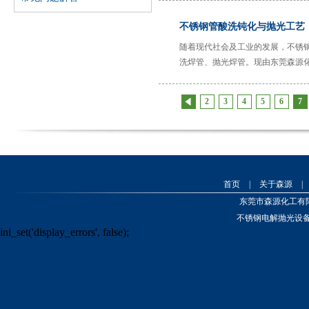
森源化工专业从事金属表面
不锈钢管酸洗钝化与抛光工艺
处理产品之研发、生产、销
售和服务。其在不锈钢材料
随着现代社会及工业的发展，不锈
保护领域拥有三项发明专
洗焊管、抛光焊管。现由东莞森源
利，并在解决现场生产问题
方面积累了大量宝贵的实战
2
3
4
5
6
7
经验。本公司的大部分产品
通过SGS认证，符合RoSH及
食品安全要求。森源在发展
业务的同时
首页
|
关于森源
|
东莞市森源化工有
不锈钢电解抛光设
ini_set('display_errors', false);