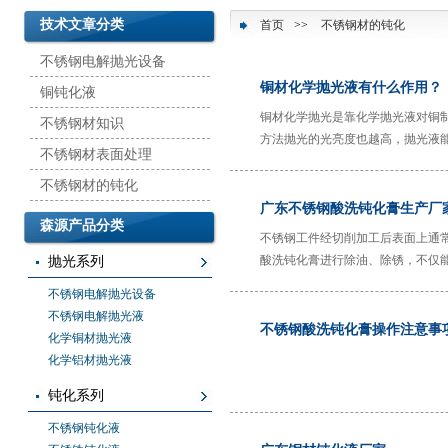
技术文章分类
首页
>>
不锈钢材的钝化
不锈钢电解抛光设备
铜材化学抛光液有什么作用？
铜钝化液
铜材化学抛光是靠化学抛光液对铜
不锈钢材知识
方法抛光的光亮度也越高，抛光液
不锈钢材表面处理
后的铜件更具有美感，使用、观赏
下面由森源化工简单做以下介绍：
不锈钢材的钝化
广东不锈钢酸洗钝化膏生产厂
森源产品分类
不锈钢工件经切削加工后表面上通
酸洗钝化膏进行除油、除锈，不仅
抛光系列
抗氧化能力的效果。
不锈钢电解抛光设备
不锈钢电解抛光液
不锈钢酸洗钝化膏操作注意事
化学铜材抛光液
化学铝材抛光液
钝化系列
不锈钢钝化液