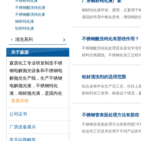
不锈铁钝化液
广东铜材钝化液厂家
不锈钢酸洗钝化液
铜材钝化液环保、通用，主要用于
不锈钢酸洗钝化膏
潮湿的环境中氧化变色，增强铜的抗
铜材钝化液
光、电解抛光、机械抛光等表面处
铝材钝化液
保持抛光后的本色。
不锈钢酸洗钝化有那些作用？
清洗系列
不锈钢酸洗钝化处理其实是化学清
关于森源
材料生锈腐蚀。不锈钢在加工过程
亮、防腐蚀的作用。不锈钢酸洗钝
森源化工专业研发制造不锈
钢电解抛光设备和不锈钢电
铝材清洗剂的适用范围
解抛光生产线，生产不锈钢
电解抛光液，不锈钢钝化
铝合金铸件在生产完工后，往往上
液，铜材抛光液，是国内在
影响到加工使用，根据这个情况，
不锈钢、铜材等金属材料表
查看详情
面处理行业的先导之一，森
公司证书
不锈钢管表面处理方法有那些
源一直致力于开发高效环保
的产品，以帮助工厂解决在
不锈钢管表面处理方法有那些呢?
厂房设备展示
金属表面处理方面遇到的实
前这些工艺技术应用于不同产品和
际问题。
常见问题解答