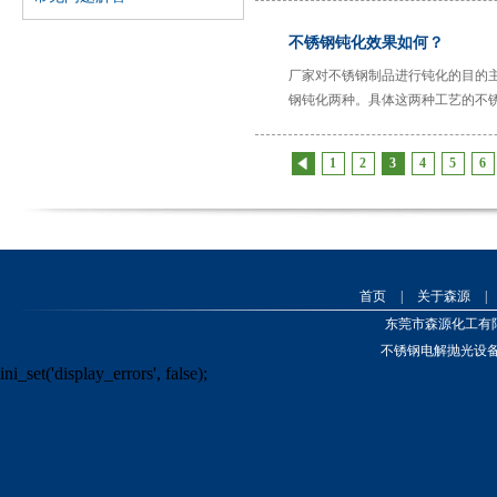
塑性差、焊后塑性和耐蚀性明显降
森源化工专业从事金属表面
不锈钢钝化效果如何？
处理产品之研发、生产、销
售和服务。其在不锈钢材料
厂家对不锈钢制品进行钝化的目的
保护领域拥有三项发明专
钢钝化两种。具体这两种工艺的不
利，并在解决现场生产问题
方面积累了大量宝贵的实战
1
2
3
4
5
6
经验。本公司的大部分产品
通过SGS认证，符合RoSH及
食品安全要求。森源在发展
业务的同时
首页
|
关于森源
|
东莞市森源化工有
不锈钢电解抛光设
ini_set('display_errors', false);