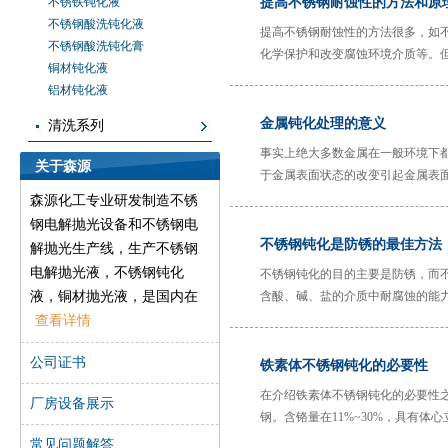
不锈铁钝化液
提高不锈钢耐蚀性的方法和原
不锈钢酸洗钝化液
提高不锈钢耐蚀性的方法很多，如
不锈钢酸洗钝化膏
化学保护和改变腐蚀环境介质等。
铜材钝化液
铝材钝化液
金属钝化处理的意义
清洗系列
事实上绝大多数金属在一般环境下
关于森源
于金属表面状态的改变引起金属表
工艺步骤，是关键一步，其目的是
森源化工专业研发制造不锈
蚀，所以必须立即进行钝化处理，
钢电解抛光设备和不锈钢电
不锈钢钝化是防锈的最佳方法
解抛光生产线，生产不锈钢
电解抛光液，不锈钢钝化
不锈钢钝化的目的主要是防锈，而
液，铜材抛光液，是国内在
含酸、碱、盐的介质中耐腐蚀的能
形成的一层极薄而坚固细密的稳定
不锈钢、铜材等金属材料表
查看详情
种原因，这种薄膜遭到了不断地破
面处理行业的先导之一，森
公司证书
属表面也就受到不断地锈蚀。不锈
铁素体不锈钢钝化的必要性
源一直致力于开发高效环保
的产品，以帮助工厂解决在
在介绍铁素体不锈钢钝化的必要性
厂房设备展示
金属表面处理方面遇到的实
钢。含铬量在11%~30%，具有体
数大，膨胀系数小、抗氧化性好、
际问题。
常见问题解答