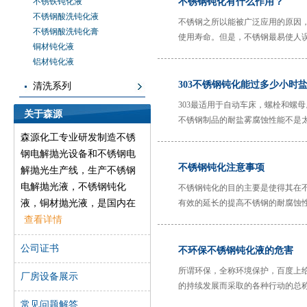
不锈铁钝化液
不锈钢钝化有什么作用？
不锈钢酸洗钝化液
不锈钢之所以能被广泛应用的原因
不锈钢酸洗钝化膏
使用寿命。但是，不锈钢最易使人
铜材钝化液
就不会生锈了，例如，在潮湿的沿
铝材钝化液
防锈处理，来达到预防使用中各种腐
过钝化处理，才能使表面保持长久
303不锈钢钝化能过多少小时
清洗系列
303最适用于自动车床，螺栓和螺
关于森源
不锈钢制品的耐盐雾腐蚀性能不是太
要由森源为大家作详细介绍，以供
森源化工专业研发制造不锈
钢电解抛光设备和不锈钢电
不锈钢钝化注意事项
解抛光生产线，生产不锈钢
电解抛光液，不锈钢钝化
不锈钢钝化的目的主要是使得其在
液，铜材抛光液，是国内在
有效的延长的提高不锈钢的耐腐蚀
不锈钢、铜材等金属材料表
查看详情
面处理行业的先导之一，森
公司证书
不环保不锈钢钝化液的危害
源一直致力于开发高效环保
的产品，以帮助工厂解决在
所谓环保，全称环境保护，百度上
厂房设备展示
金属表面处理方面遇到的实
的持续发展而采取的各种行动的总
莞森源为大家介绍与工业相关的不
际问题。
常见问题解答