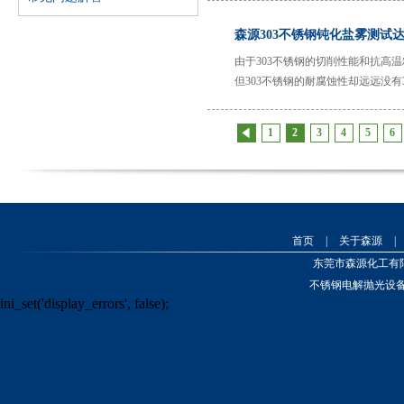
森源化工专业从事金属表面
森源303不锈钢钝化盐雾测试达
处理产品之研发、生产、销
售和服务。其在不锈钢材料
由于303不锈钢的切削性能和抗高
保护领域拥有三项发明专
但303不锈钢的耐腐蚀性却远远没
利，并在解决现场生产问题
化工官网www.dgsyhg.com
化盐雾测试达96小时以上是真的吗
方面积累了大量宝贵的实战
1
2
3
4
5
6
经验。本公司的大部分产品
通过SGS认证，符合RoSH及
食品安全要求。森源在发展
业务的同时
首页
|
关于森源
|
东莞市森源化工有
不锈钢电解抛光设
ini_set('display_errors', false);